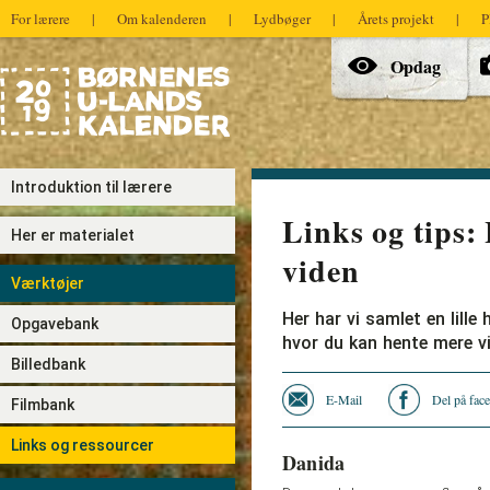
For lærere
|
Om kalenderen
|
Lydbøger
|
Årets projekt
|
P
Hovedmenu
Opdag
Introduktion til lærere
Links og tips:
Her er materialet
viden
Værktøjer
Her har vi samlet en lille 
Opgavebank
hvor du kan hente mere 
Billedbank
E-Mail
Del på fac
Filmbank
Links og ressourcer
Danida