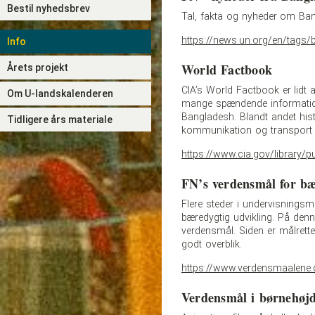
Bestil nyhedsbrev
Tal, fakta og nyheder om Ba
https://news.un.org/en/tags
Info
World Factbook
Årets projekt
CIA’s World Factbook er lidt
Om U-landskalenderen
mange spændende informati
Bangladesh. Blandt andet histo
Tidligere års materiale
kommunikation og transport i
https://www.cia.gov/library/
FN’s verdensmål for bæ
Flere steder i undervisnings
bæredygtig udvikling. På den
verdensmål. Siden er målrett
godt overblik.
https://www.verdensmaalene.
Verdensmål i børnehøj