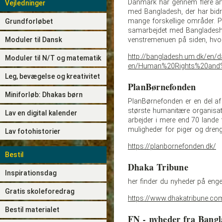
Danmark har gennem flere årti
Vejledninger
med Bangladesh, der har bidra
mange forskellige områder. P
Grundforløbet
samarbejdet med Bangladesh l
Moduler til Dansk
venstremenuen på siden, hvor
http://bangladesh.um.dk/en/d
Moduler til N/T og matematik
en/Human%20Rights%20and
Leg, bevægelse og kreativitet
PlanBørnefonden
Miniforløb: Dhakas børn
PlanBørnefonden er en del af 
største humanitære organisa
Lav en digital kalender
arbejder i mere end 70 lande 
muligheder for piger og dren
Lav fotohistorier
https://planbornefonden.dk/
Bestil
Dhaka Tribune
Inspirationsdag
her finder du nyheder på en
Gratis skoleforedrag
https://www.dhakatribune.co
Bestil materialet
FN - nyheder fra Bang