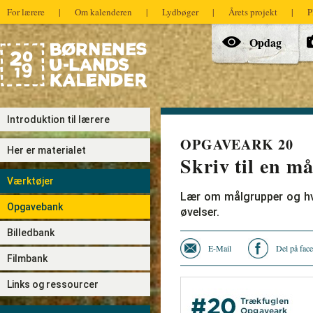
For lærere
|
Om kalenderen
|
Lydbøger
|
Årets projekt
|
P
Hovedmenu
Opdag
Introduktion til lærere
OPGAVEARK 20
Her er materialet
Skriv til en m
Værktøjer
Lær om målgrupper og hvo
Opgavebank
øvelser.
Billedbank
E-Mail
Del på fac
Filmbank
Links og ressourcer